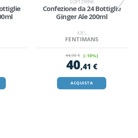
SOFT DRINK
ttiglie
Confezione da 24 Bottiglie
00ml
Ginger Ale 200ml
4,8 L
FENTIMANS
44
,90 €
(-10%)
40
,41 €
ACQUISTA