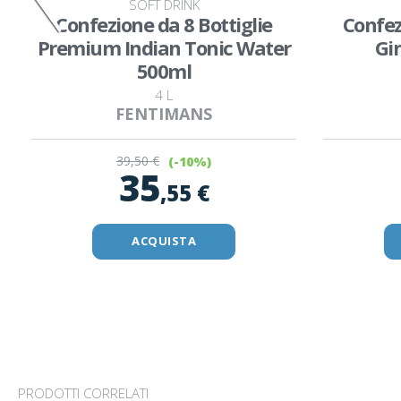
SOFT DRINK
Confezione da 8 Bottiglie
Confez
Premium Indian Tonic Water
Gi
500ml
4 L
FENTIMANS
39
,50 €
(-10%)
35
,55 €
ACQUISTA
PRODOTTI CORRELATI