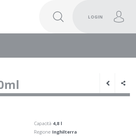
LOGIN
00ml
Capacità
4,8 l
Regione
Inghilterra