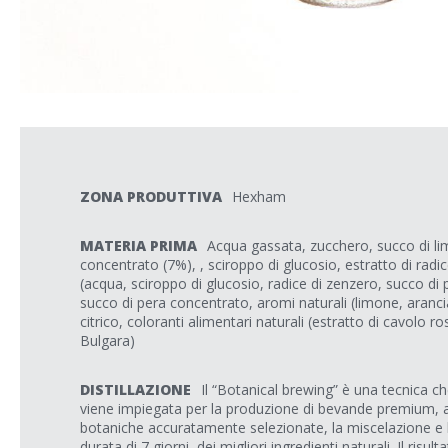
ZONA PRODUTTIVA
Hexham
MATERIA PRIMA
Acqua gassata, zucchero, succo di li
concentrato (7%), , sciroppo di glucosio, estratto di rad
(acqua, sciroppo di glucosio, radice di zenzero, succo di p
succo di pera concentrato, aromi naturali (limone, arancia
citrico, coloranti alimentari naturali (estratto di cavolo ro
Bulgara)
DISTILLAZIONE
Il “Botanical brewing” è una tecnica ch
viene impiegata per la produzione di bevande premium, at
botaniche accuratamente selezionate, la miscelazione e 
durata di 7 giorni, dei migliori ingredienti naturali. Il ris