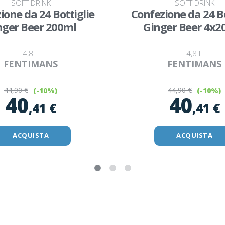
SOFT DRINK
SOFT DRINK
ione da 24 Bottiglie
Confezione da 24 Bo
nger Beer 200ml
Ginger Beer 4x2
4,8 L
4,8 L
FENTIMANS
FENTIMANS
44
,90 €
44
,90 €
(-10%)
(-10%)
40
40
,41 €
,41 €
ACQUISTA
ACQUISTA