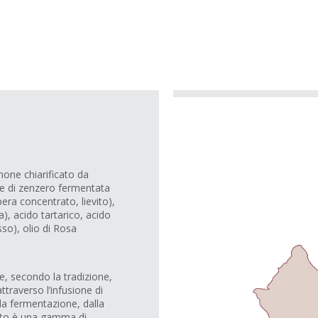
mone chiarificato da
ice di zenzero fermentata
era concentrato, lievito),
), acido tartarico, acido
sso), olio di Rosa
e, secondo la tradizione,
traverso l’infusione di
la fermentazione, dalla
ultato è una gamma di