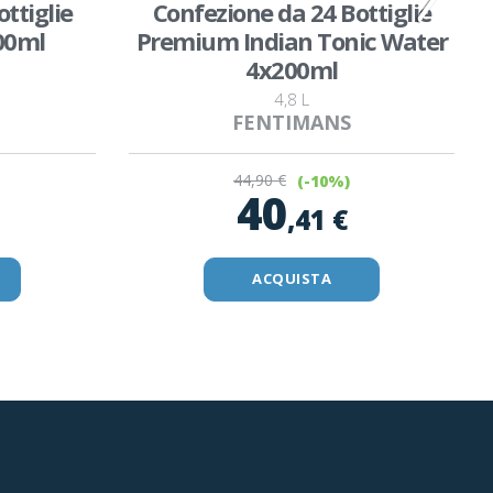
ttiglie
Confezione da 24 Bottiglie
00ml
Premium Indian Tonic Water
4x200ml
4,8 L
FENTIMANS
44
,90 €
(-10%)
40
,41 €
ACQUISTA