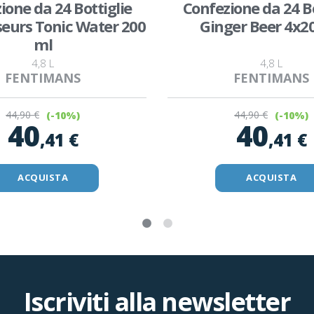
ione da 24 Bottiglie
Confezione da 24 Bo
eurs Tonic Water 200
Ginger Beer 4x2
ml
4,8 L
4,8 L
FENTIMANS
FENTIMANS
44
,90 €
44
,90 €
(-10%)
(-10%)
40
40
,41 €
,41 €
ACQUISTA
ACQUISTA
Iscriviti alla newsletter