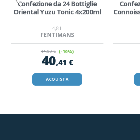
Confezione da 24 Bottiglie
Confez
Oriental Yuzu Tonic 4x200ml
Connoiss
4,8 L
FENTIMANS
44
,90 €
(-10%)
40
,41 €
ACQUISTA