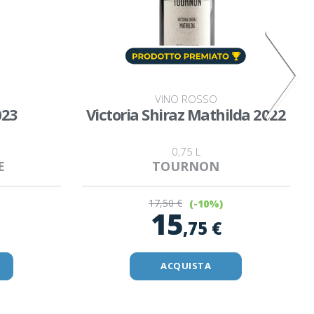
VINO ROSSO
023
Victoria Shiraz Mathilda 2022
0,75 L
E
TOURNON
17
,50 €
(-10%)
15
,75 €
ACQUISTA