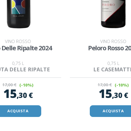
VINO ROSSO
VINO ROSSO
 Delle Ripalte 2024
Peloro Rosso 2
0,75 L
0,75 L
TA DELLE RIPALTE
LE CASEMATT
17
,00 €
17
,00 €
(-10%)
(-10%)
15
15
,30 €
,30 €
ACQUISTA
ACQUISTA