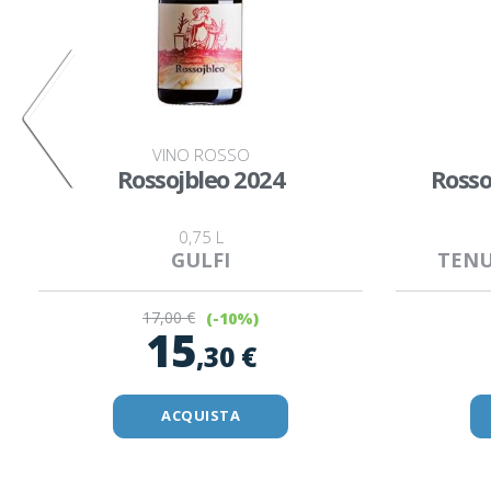
VINO ROSSO
Rossojbleo 2024
Rosso
0,75 L
GULFI
TENU
17
,00 €
(-10%)
15
,30 €
ACQUISTA