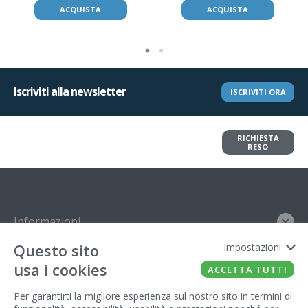
ACQUISTA
ACQUISTA
Iscriviti alla newsletter
ISCRIVITI ORA
Vuoi restituire un articolo?
RICHIESTA
Richiedi il reso in pochi clic
RESO
Informazioni
Questo sito
Impostazioni
Contatto
usa i cookies
ACCETTA TUTTI
Legal
Per garantirti la migliore esperienza sul nostro sito in termini di