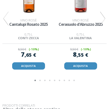
VINO ROSÈ
VINO ROSÈ
Cantalupi Rosato 2025
Cerasuolo d'Abruzzo 2025
0,75 L
0,75 L
CONTI ZECCA
LA VALENTINA
8
,50 €
(-10%)
9
,50 €
(-10%)
7
8
,65 €
,55 €
ACQUISTA
ACQUISTA
PRODOTTI CORRELATI