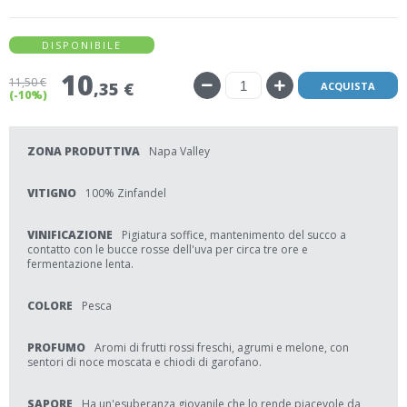
DISPONIBILE
10
11
,50 €
,35 €
ACQUISTA
(-10%)
ZONA PRODUTTIVA
Napa Valley
VITIGNO
100% Zinfandel
VINIFICAZIONE
Pigiatura soffice, mantenimento del succo a
contatto con le bucce rosse dell'uva per circa tre ore e
fermentazione lenta.
COLORE
Pesca
PROFUMO
Aromi di frutti rossi freschi, agrumi e melone, con
sentori di noce moscata e chiodi di garofano.
SAPORE
Ha un'esuberanza giovanile che lo rende piacevole da