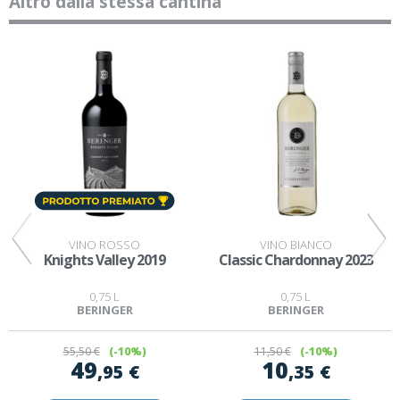
Altro dalla stessa cantina
VINO ROSSO
VINO BIANCO
n
Knights Valley 2019
Classic Chardonnay 2023
0,75 L
0,75 L
BERINGER
BERINGER
55
,50 €
(-10%)
11
,50 €
(-10%)
49
10
,95 €
,35 €