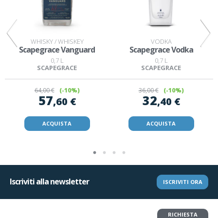
WHISKY / WHISKEY
VODKA
Scapegrace Vanguard
Scapegrace Vodka
0,7 L
0,7 L
SCAPEGRACE
SCAPEGRACE
64
,00 €
(-10%)
36
,00 €
(-10%)
57
32
,60 €
,40 €
ACQUISTA
ACQUISTA
Iscriviti alla newsletter
ISCRIVITI ORA
Vuoi restituire un articolo?
RICHIESTA