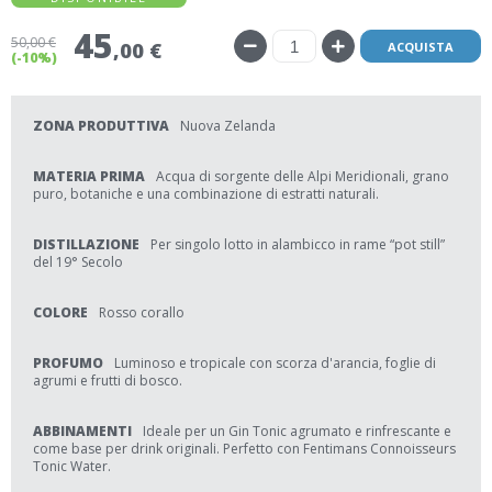
45
50
,00 €
,00 €
ACQUISTA
(-10%)
ZONA PRODUTTIVA
Nuova Zelanda
MATERIA PRIMA
Acqua di sorgente delle Alpi Meridionali, grano
puro, botaniche e una combinazione di estratti naturali.
DISTILLAZIONE
Per singolo lotto in alambicco in rame “pot still”
del 19° Secolo
COLORE
Rosso corallo
PROFUMO
Luminoso e tropicale con scorza d'arancia, foglie di
agrumi e frutti di bosco.
ABBINAMENTI
Ideale per un Gin Tonic agrumato e rinfrescante e
come base per drink originali. Perfetto con Fentimans Connoisseurs
Tonic Water.