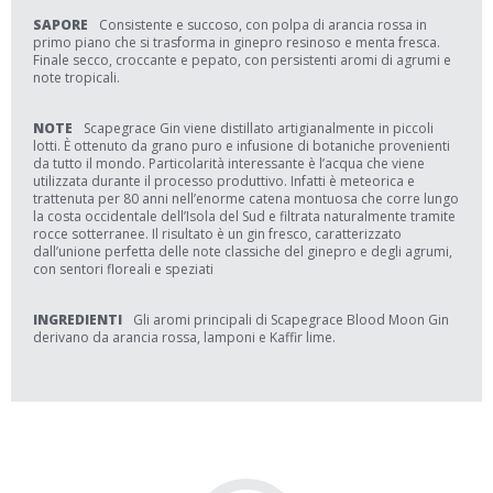
SAPORE
Consistente e succoso, con polpa di arancia rossa in
primo piano che si trasforma in ginepro resinoso e menta fresca.
Finale secco, croccante e pepato, con persistenti aromi di agrumi e
note tropicali.
NOTE
Scapegrace Gin viene distillato artigianalmente in piccoli
lotti. È ottenuto da grano puro e infusione di botaniche provenienti
da tutto il mondo. Particolarità interessante è l’acqua che viene
utilizzata durante il processo produttivo. Infatti è meteorica e
trattenuta per 80 anni nell’enorme catena montuosa che corre lungo
la costa occidentale dell’Isola del Sud e filtrata naturalmente tramite
rocce sotterranee. Il risultato è un gin fresco, caratterizzato
dall’unione perfetta delle note classiche del ginepro e degli agrumi,
con sentori floreali e speziati
INGREDIENTI
Gli aromi principali di Scapegrace Blood Moon Gin
derivano da arancia rossa, lamponi e Kaffir lime.