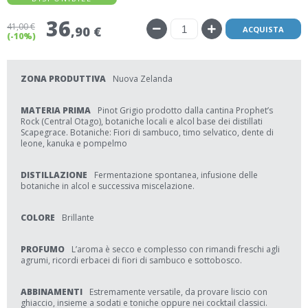
36
41
,00 €
,90 €
ACQUISTA
(-10%)
ZONA PRODUTTIVA
Nuova Zelanda
MATERIA PRIMA
Pinot Grigio prodotto dalla cantina Prophet’s
Rock (Central Otago), botaniche locali e alcol base dei distillati
Scapegrace. Botaniche: Fiori di sambuco, timo selvatico, dente di
leone, kanuka e pompelmo
DISTILLAZIONE
Fermentazione spontanea, infusione delle
botaniche in alcol e successiva miscelazione.
COLORE
Brillante
PROFUMO
L’aroma è secco e complesso con rimandi freschi agli
agrumi, ricordi erbacei di fiori di sambuco e sottobosco.
ABBINAMENTI
Estremamente versatile, da provare liscio con
ghiaccio, insieme a sodati e toniche oppure nei cocktail classici.