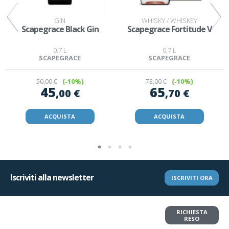
GIN
WHISKY / WHISKEY
n
Scapegrace Black Gin
Scapegrace Fortitude V
0,7 L
0,7 L
SCAPEGRACE
SCAPEGRACE
50
,00 €
(-10%)
73
,00 €
(-10%)
45
65
,00 €
,70 €
ACQUISTA
ACQUISTA
Iscriviti alla newsletter
ISCRIVITI ORA
Vuoi restituire un articolo?
RICHIESTA
Richiedi il reso in pochi clic
RESO