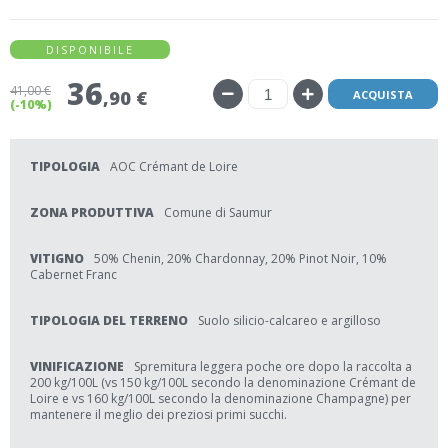
DISPONIBILE
36
41
,00 €
,90 €
ACQUISTA
(-10%)
TIPOLOGIA
AOC Crémant de Loire
ZONA PRODUTTIVA
Comune di Saumur
VITIGNO
50% Chenin, 20% Chardonnay, 20% Pinot Noir, 10%
Cabernet Franc
TIPOLOGIA DEL TERRENO
Suolo silicio-calcareo e argilloso
VINIFICAZIONE
Spremitura leggera poche ore dopo la raccolta a
200 kg/100L (vs 150 kg/100L secondo la denominazione Crémant de
Loire e vs 160 kg/100L secondo la denominazione Champagne) per
mantenere il meglio dei preziosi primi succhi.