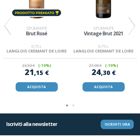
SPUMANTE
SPUMANTE
i
Brut Rosé
Vintage Brut 2021
0,75 L
0,75 L
LANGLOIS CREMANT DE LOIRE
LANGLOIS CREMANT DE LOIRE
23
,50 €
(-10%)
27
,00 €
(-10%)
21
24
,15 €
,30 €
ACQUISTA
ACQUISTA
Iscriviti alla newsletter
ISCRIVITI ORA