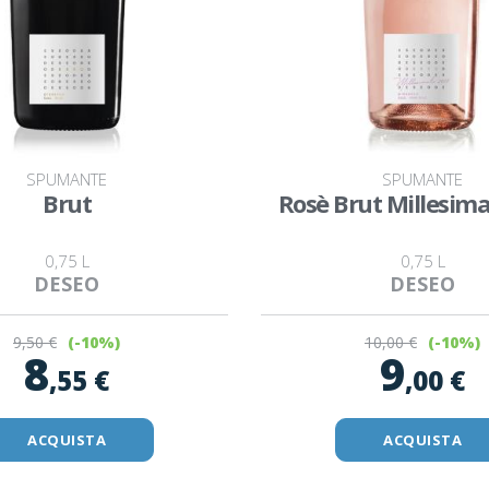
SPUMANTE
SPUMANTE
Brut
Rosè Brut Millesim
0,75 L
0,75 L
DESEO
DESEO
9
,50 €
10
,00 €
(-10%)
(-10%)
8
9
,55 €
,00 €
ACQUISTA
ACQUISTA