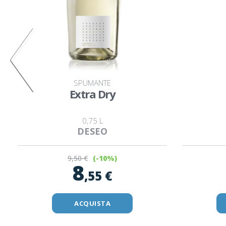
SPUMANTE
Extra Dry
0,75 L
DESEO
9
,50 €
(-10%)
8
,55 €
ACQUISTA