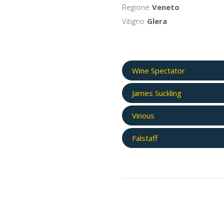
Regione
Veneto
Vitigno
Glera
Wine Spectator
James Suckling
Vinous
Falstaff