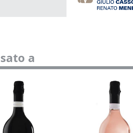
ssato a