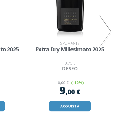
SPUMANTE
ato 2025
Extra Dry Millesimato 2025
0,75 L
DESEO
10
,00 €
(-10%)
9
,00 €
ACQUISTA