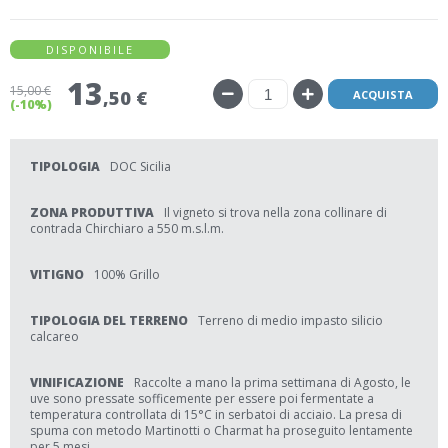
DISPONIBILE
13
15
,00 €
,50 €
ACQUISTA
(-10%)
TIPOLOGIA
DOC Sicilia
ZONA PRODUTTIVA
Il vigneto si trova nella zona collinare di
contrada Chirchiaro a 550 m.s.l.m.
VITIGNO
100% Grillo
TIPOLOGIA DEL TERRENO
Terreno di medio impasto silicio
calcareo
VINIFICAZIONE
Raccolte a mano la prima settimana di Agosto, le
uve sono pressate sofficemente per essere poi fermentate a
temperatura controllata di 15°C in serbatoi di acciaio. La presa di
spuma con metodo Martinotti o Charmat ha proseguito lentamente
per 5 mesi.